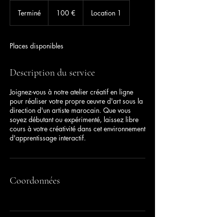
100
euros
Terminé
T
100 €
Location 1
e
r
m
Places disponibles
i
n
é
Description du service
Joignez-vous à notre atelier créatif en ligne
pour réaliser votre propre œuvre d'art sous la
direction d'un artiste marocain. Que vous
soyez débutant ou expérimenté, laissez libre
cours à votre créativité dans cet environnement
d'apprentissage interactif.
Coordonnées