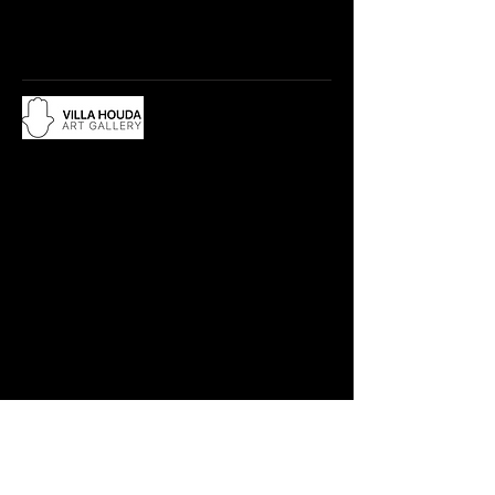
Du lundi au samedi, de 10h à 12:30h
et de 15h à 19h
Adresse :
18 rue Abdelwahad Darraq,
Eucalyptus, 28800 Mohammedia
​Contact :
Tél.: +212 663 497 200
villahouda@gmail.com