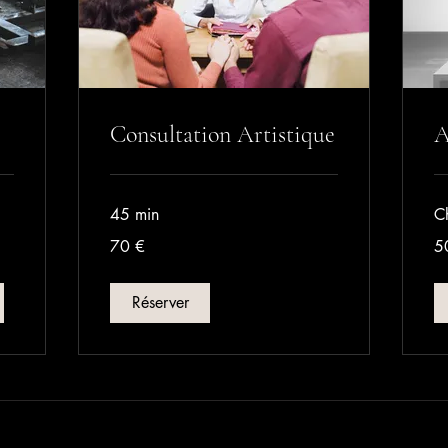
Consultation Artistique
A
45 min
C
70
50
70 €
5
euros
eu
Réserver
esse :