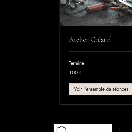
Atelier Créatif
Terminé
100
100 €
euros
Voir l'ensemble de séances
Adr