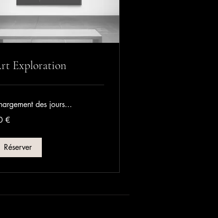
rt Exploration
hargement des jours...
0 €
ros
Réserver