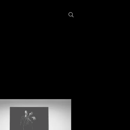
r
More