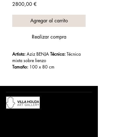
Precio
2800,00 €
Agregar al carrito
Realizar compra
Artista:
 Aziz BENJA 
Técnica:
 Técnica 
mixta sobre lienzo
Tamaño:
 100 x 80 cm
Año :
Du lundi au samedi, de 10h à 12:30h
et de 15h à 19h
Adresse :