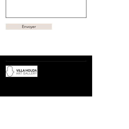
Envoyer
Du lundi au samedi, de 10h à 12:30h
et de 15h à 19h
Adresse :
18 rue Abdelwahad Darraq,
Eucalyptus, 28800 Mohammedia
​Contact :