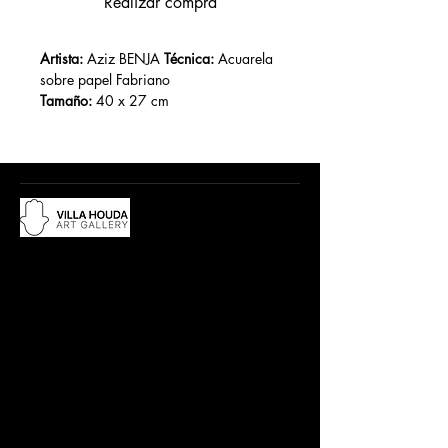
Realizar compra
Artista:
 Aziz BENJA 
Técnica:
 Acuarela 
sobre papel Fabriano
Tamaño:
 40 x 27 cm
Año :
Du lundi au samedi, de 10h à 12:30h
et de 15h à 19h
Adresse :
18 rue Abdelwahad Darraq,
Eucalyptus, 28800 Mohammedia
​Contact :
Tél.: +212 663 497 200
villahouda@gmail.com