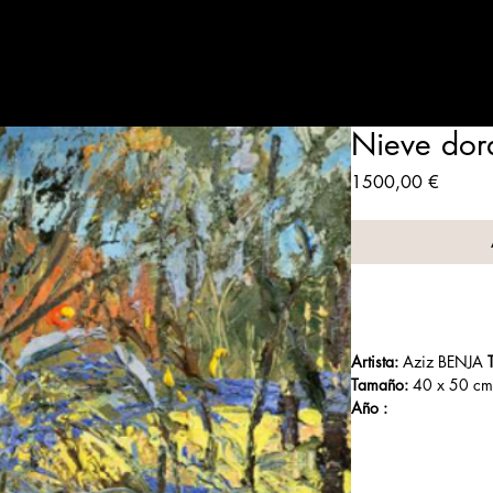
Artistes
Expositions
Qui sommes-nous
Contact
Panie
Nieve dor
Precio
1500,00 €
Artista:
 Aziz BENJA 
Tamaño:
 40 x 50 cm
Año :