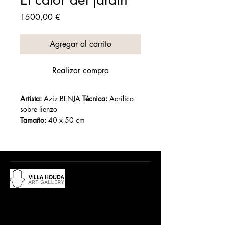
Precio
1500,00 €
Agregar al carrito
Realizar compra
Artista:
 Aziz BENJA 
Técnica:
 Acrílico 
sobre lienzo
Tamaño:
 40 x 50 cm
Año :
Du lundi au samedi, de 10h à 12:30h
et de 15h à 19h