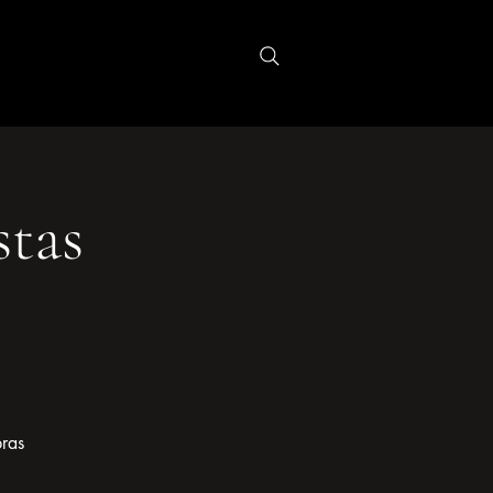
r
More
stas
bras