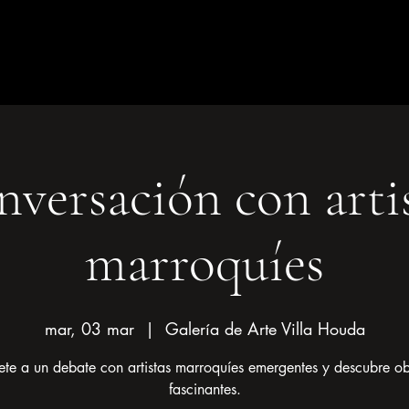
Artistes
Expositions
Qui sommes-nous
Contact
Panie
versación con arti
marroquíes
mar, 03 mar
  |  
Galería de Arte Villa Houda
te a un debate con artistas marroquíes emergentes y descubre o
fascinantes.