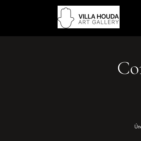
Con
Úne