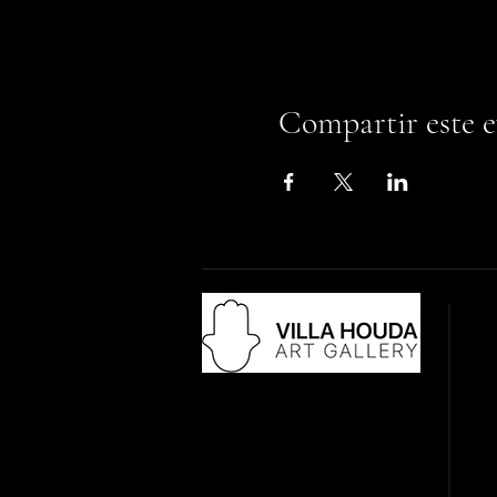
Compartir este 
Adr
18 
28
​Co
Tél
vil