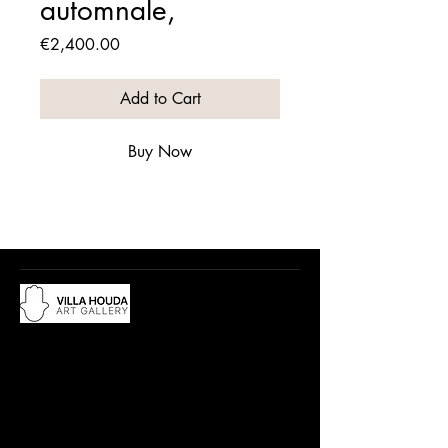
automnale,
Price
€2,400.00
Add to Cart
Buy Now
Du lundi au samedi, de 10h à 12:30h
et de 15h à 19h
Adresse :
18 rue Abdelwahad Darraq,