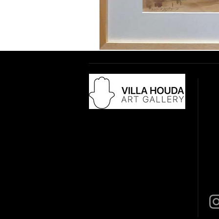
Adr
18 
28
​Co
Tél
vil
Du 
de 