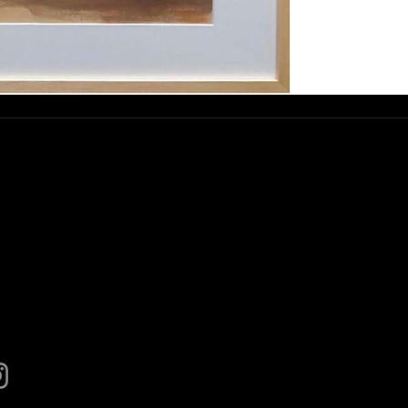
esse :
rue Abdelwahad Darraq, Eucalyptus,
800 Mohammedia
ntact :
.: +212 663 497 200
lahouda@gmail.com
lundi au samedi, de 10h à 12:30h et
15h à 19h