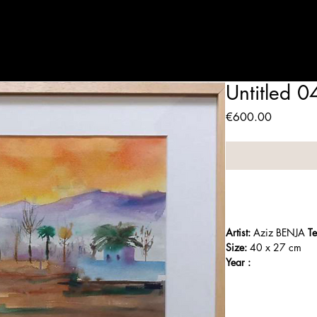
Artists
Expositions
Who are we
Contact
Panier
Untitled 0
Price
€600.00
Artist:
 Aziz BENJA 
Te
Size:
 40 x 27 cm
Year :