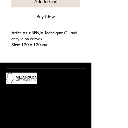
Add to Cart
Buy Now
Artist:
 Aziz BENJA 
Technique:
 Oil and 
acrylic on canvas
Size:
 120 x 120 cm
Year:
 2022
Du lundi au samedi, de 10h à 12:30h
et de 15h à 19h
Adresse :
18 rue Abdelwahad Darraq,
Eucalyptus, 28800 Mohammedia