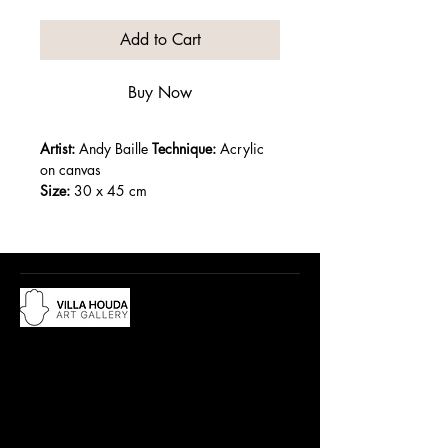
Add to Cart
Buy Now
Artist:
 Andy Baille 
Technique:
 Acrylic 
on canvas
Size:
 30 x 45 cm
Year :
Du lundi au samedi, de 10h à 12:30h
et de 15h à 19h
Adresse :
18 rue Abdelwahad Darraq,