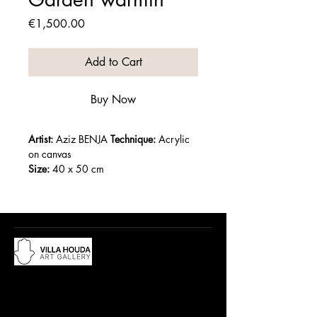
Price
€1,500.00
Add to Cart
Buy Now
Artist:
 Aziz BENJA 
Technique:
 Acrylic 
on canvas
Size:
 40 x 50 cm
Year :
Du lundi au samedi, de 10h à 12:30h
et de 15h à 19h