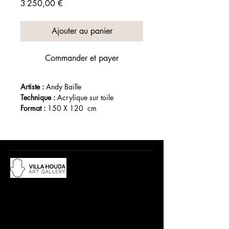
Prix
3 250,00 €
Ajouter au panier
Commander et payer
Artiste : 
Andy Baille
Technique :
 Acrylique sur toile 
Format :
 150 X 120  cm
Année : 
Du lundi au samedi, de 10h à 12:30h
et de 15h à 19h
Adresse :