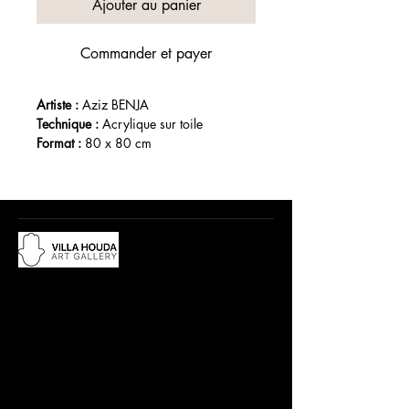
Ajouter au panier
Commander et payer
Artiste : 
Aziz BENJA
Technique :
 Acrylique sur toile
Format :
 80 x 80 cm
Année : 
Du lundi au samedi, de 10h à 12:30h
et de 15h à 19h
Adresse :
18 rue Abdelwahad Darraq,
Eucalyptus, 28800 Mohammedia