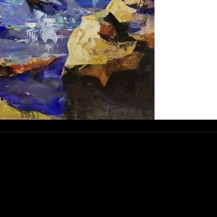
esse :
rue Abdelwahad Darraq, Eucalyptus,
800 Mohammedia
ntact :
.: +212 663 497 200
lahouda@gmail.com