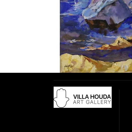
Adr
18 
28
​Co
Tél
vil