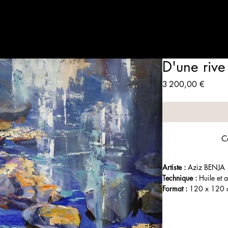
Artistes
Expositions
Qui sommes-nous
Contact
Panie
D'une rive 
Prix
3 200,00 €
C
Artiste : 
Aziz BENJA
Technique :
 Huile et 
Format :
 120 x 120
Année : 
2022